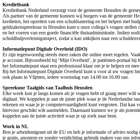
Kredietbank
Kredietbank Nederland verzorgt voor de gemeente Heusden de gemeen
Als partner van de gemeente kunnen wij burgers van de gemeente Heu
kredieten, het opzetten van een schuldsanering en het helpen met bud
geldzakenspreekuur in Heusden kunt u onze collega’s vragen stellen 
en het voeren van een goede financiële thuisadministratie. Indien nodi
schuldhulpverleningstraject, zodat u kan uitkijken naar een schuldenv
Informatiepunt Digitale Overheid (IDO)
Er zijn tegenwoordig steeds meer zaken die online moet regelen. Vaa
je account. Bijvoorbeeld bij ‘Mijn Overheid’, je patiënten-portaal bij
het Informatiepunt staat een professional klaar om je te helpen en mee 
Bij het Informatiepunt Digitale Overheid kunt u voor al uw vragen hi
ook plaats in Vlijmen, iedere woensdag van 14.00 tot 16.00 uur.
Spreekuur Taalgids van Taalhuis Heusden
Elke week kun je langs komen als je vragen hebt of graag meer wilt w
digitaal. We koppelen je aan de juiste plek waar je de Nederlandse taal
rekenen en waar je je computervaardigheid kunt vergroten. Dat kan vo
hiervoor geschikt wilt aanmelden. Daarnaast kunnen we je als potentiël
koppelen aan de juiste activiteit waar je op zoek naar bent.
Work in NL
Ben je arbeidsmigrant uit de EU en heb je informatie of advies nod
je gratis, anoniem en zonder verplichting gebruik maken van ons info