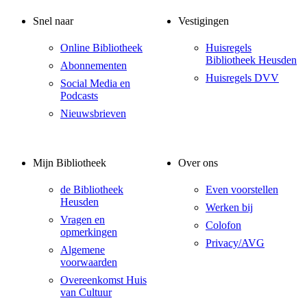
Snel naar
Vestigingen
Online Bibliotheek
Huisregels
Bibliotheek Heusden
Abonnementen
Huisregels DVV
Social Media en
Podcasts
Nieuwsbrieven
Mijn Bibliotheek
Over ons
de Bibliotheek
Even voorstellen
Heusden
Werken bij
Vragen en
Colofon
opmerkingen
Privacy/AVG
Algemene
voorwaarden
Overeenkomst Huis
van Cultuur