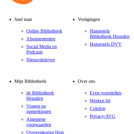
Snel naar
Vestigingen
Online Bibliotheek
Huisregels
Bibliotheek Heusden
Abonnementen
Huisregels DVV
Social Media en
Podcasts
Nieuwsbrieven
Mijn Bibliotheek
Over ons
de Bibliotheek
Even voorstellen
Heusden
Werken bij
Vragen en
Colofon
opmerkingen
Privacy/AVG
Algemene
voorwaarden
Overeenkomst Huis