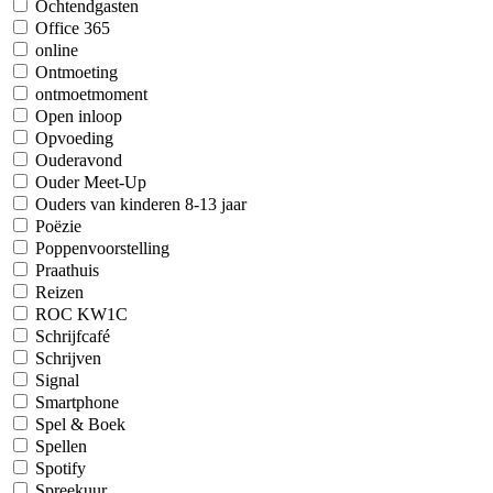
Ochtendgasten
Office 365
online
Ontmoeting
ontmoetmoment
Open inloop
Opvoeding
Ouderavond
Ouder Meet-Up
Ouders van kinderen 8-13 jaar
Poëzie
Poppenvoorstelling
Praathuis
Reizen
ROC KW1C
Schrijfcafé
Schrijven
Signal
Smartphone
Spel & Boek
Spellen
Spotify
Spreekuur