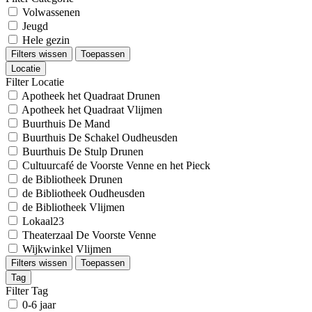
Volwassenen
Jeugd
Hele gezin
Filters wissen
Toepassen
Locatie
Filter Locatie
Apotheek het Quadraat Drunen
Apotheek het Quadraat Vlijmen
Buurthuis De Mand
Buurthuis De Schakel Oudheusden
Buurthuis De Stulp Drunen
Cultuurcafé de Voorste Venne en het Pieck
de Bibliotheek Drunen
de Bibliotheek Oudheusden
de Bibliotheek Vlijmen
Lokaal23
Theaterzaal De Voorste Venne
Wijkwinkel Vlijmen
Filters wissen
Toepassen
Tag
Filter Tag
0-6 jaar