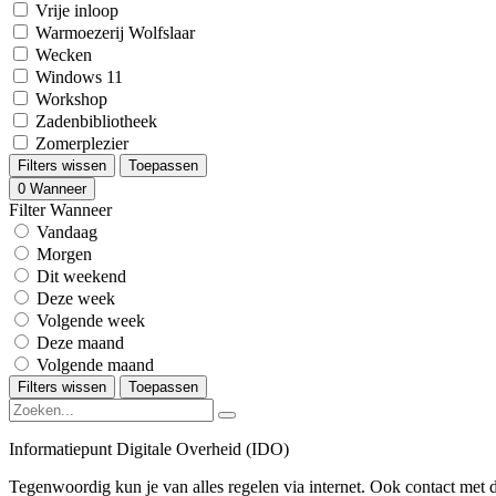
Vrije inloop
Warmoezerij Wolfslaar
Wecken
Windows 11
Workshop
Zadenbibliotheek
Zomerplezier
Filters wissen
Toepassen
0
Wanneer
Filter Wanneer
Vandaag
Morgen
Dit weekend
Deze week
Volgende week
Deze maand
Volgende maand
Filters wissen
Toepassen
Informatiepunt Digitale Overheid (IDO)
Tegenwoordig kun je van alles regelen via internet. Ook contact met d