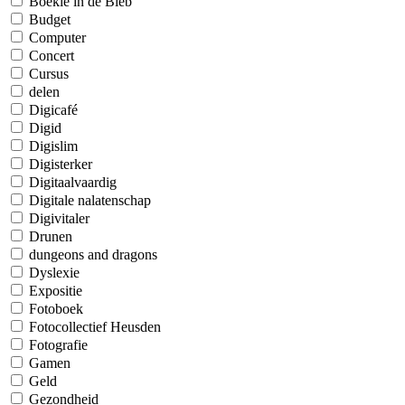
Boekie in de Bieb
Budget
Computer
Concert
Cursus
delen
Digicafé
Digid
Digislim
Digisterker
Digitaalvaardig
Digitale nalatenschap
Digivitaler
Drunen
dungeons and dragons
Dyslexie
Expositie
Fotoboek
Fotocollectief Heusden
Fotografie
Gamen
Geld
Gezondheid