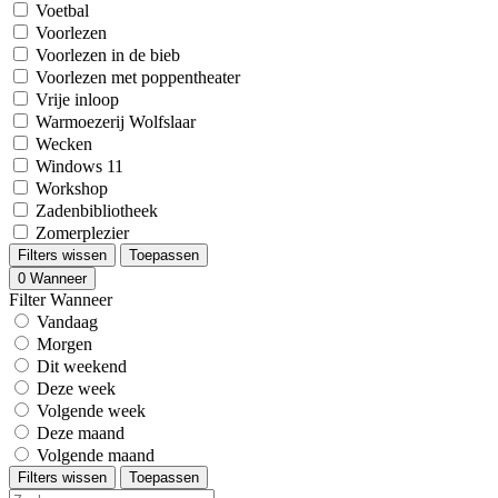
Voetbal
Voorlezen
Voorlezen in de bieb
Voorlezen met poppentheater
Vrije inloop
Warmoezerij Wolfslaar
Wecken
Windows 11
Workshop
Zadenbibliotheek
Zomerplezier
Filters wissen
Toepassen
0
Wanneer
Filter Wanneer
Vandaag
Morgen
Dit weekend
Deze week
Volgende week
Deze maand
Volgende maand
Filters wissen
Toepassen