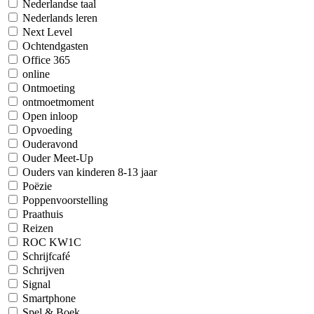
Nederlandse taal
Nederlands leren
Next Level
Ochtendgasten
Office 365
online
Ontmoeting
ontmoetmoment
Open inloop
Opvoeding
Ouderavond
Ouder Meet-Up
Ouders van kinderen 8-13 jaar
Poëzie
Poppenvoorstelling
Praathuis
Reizen
ROC KW1C
Schrijfcafé
Schrijven
Signal
Smartphone
Spel & Boek