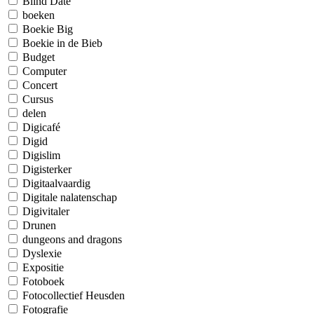
Blind Date
boeken
Boekie Big
Boekie in de Bieb
Budget
Computer
Concert
Cursus
delen
Digicafé
Digid
Digislim
Digisterker
Digitaalvaardig
Digitale nalatenschap
Digivitaler
Drunen
dungeons and dragons
Dyslexie
Expositie
Fotoboek
Fotocollectief Heusden
Fotografie