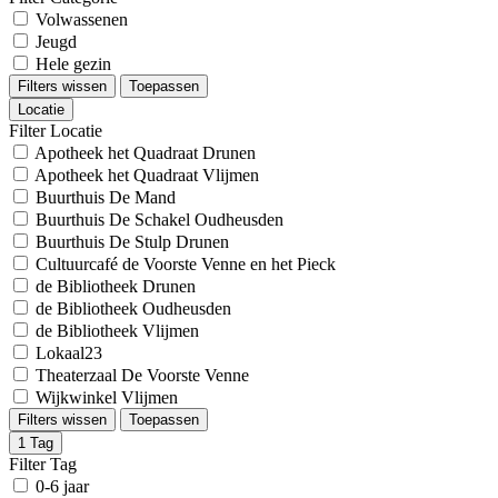
Volwassenen
Jeugd
Hele gezin
Filters wissen
Toepassen
Locatie
Filter Locatie
Apotheek het Quadraat Drunen
Apotheek het Quadraat Vlijmen
Buurthuis De Mand
Buurthuis De Schakel Oudheusden
Buurthuis De Stulp Drunen
Cultuurcafé de Voorste Venne en het Pieck
de Bibliotheek Drunen
de Bibliotheek Oudheusden
de Bibliotheek Vlijmen
Lokaal23
Theaterzaal De Voorste Venne
Wijkwinkel Vlijmen
Filters wissen
Toepassen
1
Tag
Filter Tag
0-6 jaar