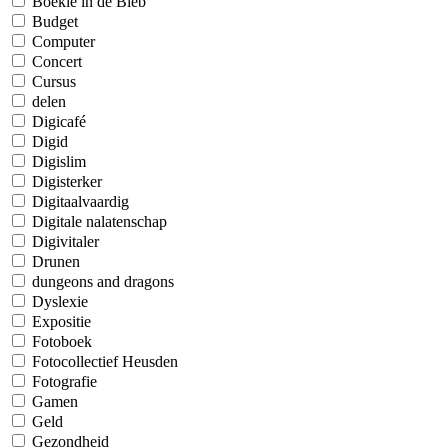
Boekie in de Bieb
Budget
Computer
Concert
Cursus
delen
Digicafé
Digid
Digislim
Digisterker
Digitaalvaardig
Digitale nalatenschap
Digivitaler
Drunen
dungeons and dragons
Dyslexie
Expositie
Fotoboek
Fotocollectief Heusden
Fotografie
Gamen
Geld
Gezondheid