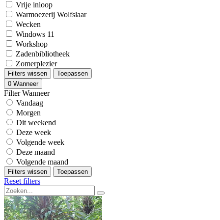
Vrije inloop
Warmoezerij Wolfslaar
Wecken
Windows 11
Workshop
Zadenbibliotheek
Zomerplezier
Filters wissen
Toepassen
0
Wanneer
Filter Wanneer
Vandaag
Morgen
Dit weekend
Deze week
Volgende week
Deze maand
Volgende maand
Filters wissen
Toepassen
Reset filters