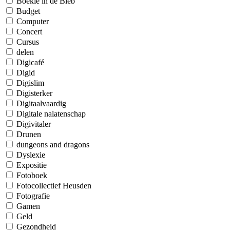
Boekie in de Bieb
Budget
Computer
Concert
Cursus
delen
Digicafé
Digid
Digislim
Digisterker
Digitaalvaardig
Digitale nalatenschap
Digivitaler
Drunen
dungeons and dragons
Dyslexie
Expositie
Fotoboek
Fotocollectief Heusden
Fotografie
Gamen
Geld
Gezondheid