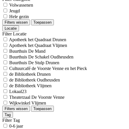
Volwassenen
Jeugd
Hele gezin
Filters wissen
Toepassen
Locatie
Filter Locatie
Apotheek het Quadraat Drunen
Apotheek het Quadraat Vlijmen
Buurthuis De Mand
Buurthuis De Schakel Oudheusden
Buurthuis De Stulp Drunen
Cultuurcafé de Voorste Venne en het Pieck
de Bibliotheek Drunen
de Bibliotheek Oudheusden
de Bibliotheek Vlijmen
Lokaal23
Theaterzaal De Voorste Venne
Wijkwinkel Vlijmen
Filters wissen
Toepassen
Tag
Filter Tag
0-6 jaar