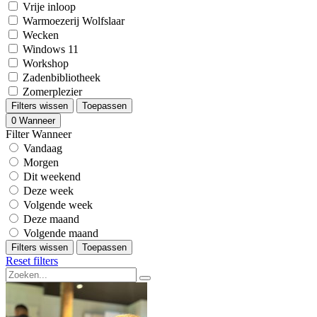
Vrije inloop
Warmoezerij Wolfslaar
Wecken
Windows 11
Workshop
Zadenbibliotheek
Zomerplezier
Filters wissen
Toepassen
0
Wanneer
Filter Wanneer
Vandaag
Morgen
Dit weekend
Deze week
Volgende week
Deze maand
Volgende maand
Filters wissen
Toepassen
Reset filters