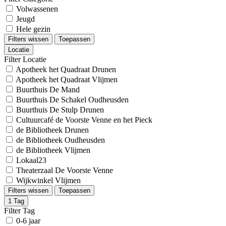
Volwassenen
Jeugd
Hele gezin
Filters wissen
Toepassen
Locatie
Filter Locatie
Apotheek het Quadraat Drunen
Apotheek het Quadraat Vlijmen
Buurthuis De Mand
Buurthuis De Schakel Oudheusden
Buurthuis De Stulp Drunen
Cultuurcafé de Voorste Venne en het Pieck
de Bibliotheek Drunen
de Bibliotheek Oudheusden
de Bibliotheek Vlijmen
Lokaal23
Theaterzaal De Voorste Venne
Wijkwinkel Vlijmen
Filters wissen
Toepassen
1
Tag
Filter Tag
0-6 jaar