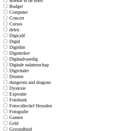
Boekie in de Bieb
Budget
Computer
Concert
Cursus
delen
Digicafé
Digid
Digislim
Digisterker
Digitaalvaardig
Digitale nalatenschap
Digivitaler
Drunen
dungeons and dragons
Dyslexie
Expositie
Fotoboek
Fotocollectief Heusden
Fotografie
Gamen
Geld
Gezondheid