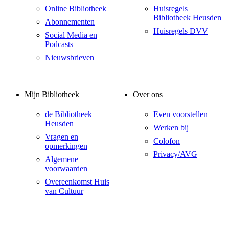
Online Bibliotheek
Huisregels
Bibliotheek Heusden
Abonnementen
Huisregels DVV
Social Media en
Podcasts
Nieuwsbrieven
Mijn Bibliotheek
Over ons
de Bibliotheek
Even voorstellen
Heusden
Werken bij
Vragen en
Colofon
opmerkingen
Privacy/AVG
Algemene
voorwaarden
Overeenkomst Huis
van Cultuur