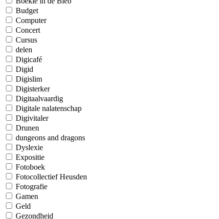
Boekie in de Bieb
Budget
Computer
Concert
Cursus
delen
Digicafé
Digid
Digislim
Digisterker
Digitaalvaardig
Digitale nalatenschap
Digivitaler
Drunen
dungeons and dragons
Dyslexie
Expositie
Fotoboek
Fotocollectief Heusden
Fotografie
Gamen
Geld
Gezondheid