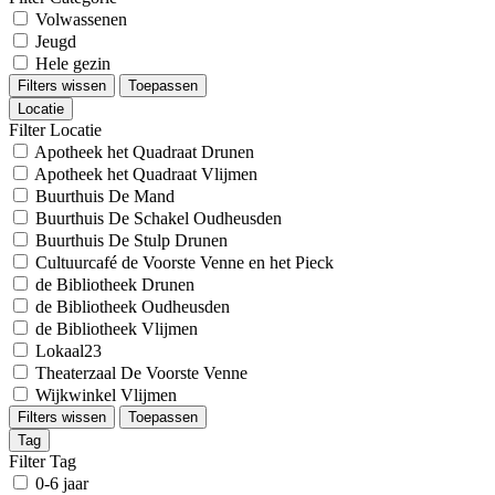
Volwassenen
Jeugd
Hele gezin
Filters wissen
Toepassen
Locatie
Filter Locatie
Apotheek het Quadraat Drunen
Apotheek het Quadraat Vlijmen
Buurthuis De Mand
Buurthuis De Schakel Oudheusden
Buurthuis De Stulp Drunen
Cultuurcafé de Voorste Venne en het Pieck
de Bibliotheek Drunen
de Bibliotheek Oudheusden
de Bibliotheek Vlijmen
Lokaal23
Theaterzaal De Voorste Venne
Wijkwinkel Vlijmen
Filters wissen
Toepassen
Tag
Filter Tag
0-6 jaar