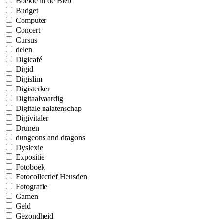
Boekie in de Bieb
Budget
Computer
Concert
Cursus
delen
Digicafé
Digid
Digislim
Digisterker
Digitaalvaardig
Digitale nalatenschap
Digivitaler
Drunen
dungeons and dragons
Dyslexie
Expositie
Fotoboek
Fotocollectief Heusden
Fotografie
Gamen
Geld
Gezondheid