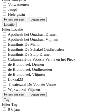
Volwassenen
Jeugd
Hele gezin
Filters wissen
Toepassen
Locatie
Filter Locatie
Apotheek het Quadraat Drunen
Apotheek het Quadraat Vlijmen
Buurthuis De Mand
Buurthuis De Schakel Oudheusden
Buurthuis De Stulp Drunen
Cultuurcafé de Voorste Venne en het Pieck
de Bibliotheek Drunen
de Bibliotheek Oudheusden
de Bibliotheek Vlijmen
Lokaal23
Theaterzaal De Voorste Venne
Wijkwinkel Vlijmen
Filters wissen
Toepassen
Tag
Filter Tag
0-6 jaar