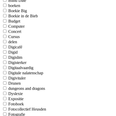
Blind Date
boeken
Boekie Big
Boekie in de Bieb
Budget
Computer
Concert
Cursus
delen
Digicafé
Digid
Digislim
Digisterker
Digitaalvaardig
Digitale nalatenschap
Digivitaler
Drunen
dungeons and dragons
Dyslexie
Expositie
Fotoboek
Fotocollectief Heusden
Fotografie