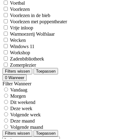
Voetbal
Voorlezen
Voorlezen in de bieb
Voorlezen met poppentheater
Vrije inloop
Warmoezerij Wolfslaar
Wecken
Windows 11
Workshop
Zadenbibliotheek
Zomerplezier
Filters wissen
Toepassen
0
Wanneer
Filter Wanneer
Vandaag
Morgen
Dit weekend
Deze week
Volgende week
Deze maand
Volgende maand
Filters wissen
Toepassen