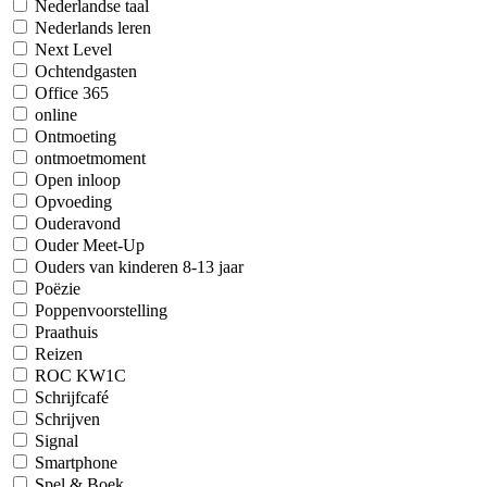
Nederlandse taal
Nederlands leren
Next Level
Ochtendgasten
Office 365
online
Ontmoeting
ontmoetmoment
Open inloop
Opvoeding
Ouderavond
Ouder Meet-Up
Ouders van kinderen 8-13 jaar
Poëzie
Poppenvoorstelling
Praathuis
Reizen
ROC KW1C
Schrijfcafé
Schrijven
Signal
Smartphone
Spel & Boek